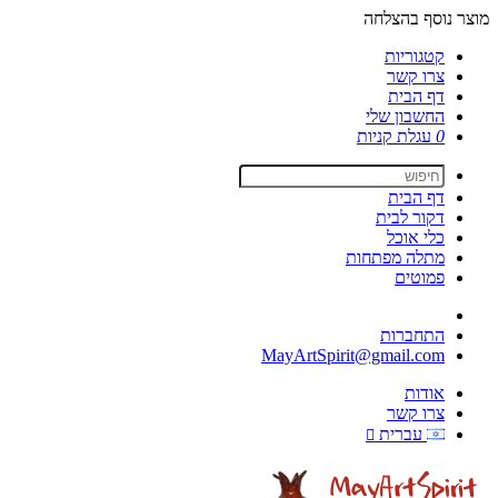
מוצר נוסף בהצלחה
קטגוריות
צרו קשר
דף הבית
החשבון שלי
0
עגלת קניות
דף הבית
דקור לבית
כלי אוכל
מתלה מפתחות
פמוטים
התחברות
MayArtSpirit@gmail.com
אודות
צרו קשר
עברית