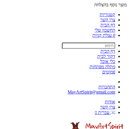
מוצר נוסף בהצלחה
קטגוריות
צרו קשר
דף הבית
החשבון שלי
0
עגלת קניות
דף הבית
דקור לבית
כלי אוכל
מתלה מפתחות
פמוטים
התחברות
MayArtSpirit@gmail.com
אודות
צרו קשר
עברית