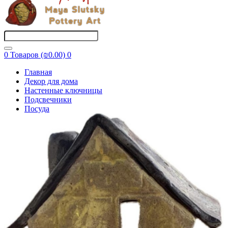
0 Товаров (₪0.00)
0
Главная
Декор для дома
Настенные ключницы
Подсвечники
Посуда