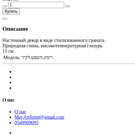
Купить
Описание
Настенный декор в виде стилизованного граната.
Природная глина, высокотемпературная глазурь.
15 см
Модель:
רימון-השפע-לקיר
О нас
О нас
MayArtSpirit@gmail.com
0549909095